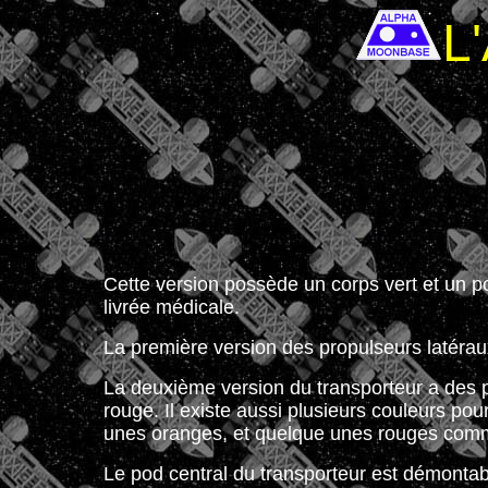
L
Cette version possède un corps vert et un p
livrée médicale.
La première version des propulseurs latéra
La deuxième version du transporteur a des p
rouge. Il existe aussi plusieurs couleurs po
unes oranges, et quelque unes rouges comm
Le pod central du transporteur est démontab