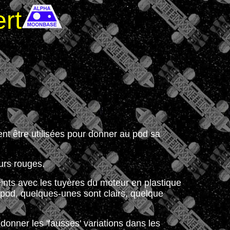
rt
nt être utilisées pour donner au pod sa
urs rouges.
ints avec les tuyères du moteur en plastique
u pod, quelques-unes sont clairs, quelque
onner les 'fausses' variations dans les