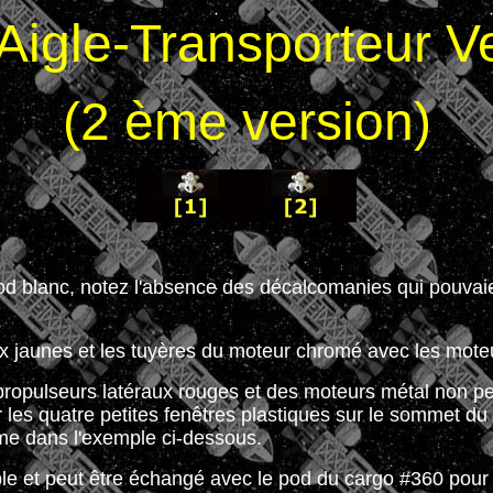
'Aigle-Transporteur Ve
(2 ème version)
od blanc, notez l'absence des décalcomanies qui pouvaie
ux jaunes et les tuyères du moteur chromé avec les mote
ropulseurs latéraux rouges et des moteurs métal non pe
ur les quatre petites fenêtres plastiques sur le sommet d
e dans l'exemple ci-dessous.
le et peut être échangé avec le pod du cargo #360 pour d